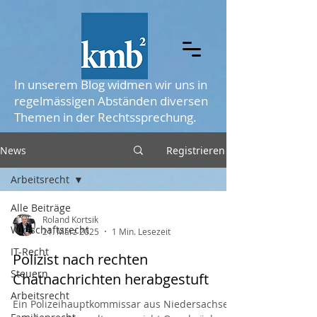
In unserem Blog widmen wir uns in
regelmässigen Abständen diversen
Themen
in der Rechtssprechung.
News
Registrieren
Arbeitsrecht
Alle Beiträge
Roland Kortsik
Wirtschaftsrecht
21. März 2025
1 Min. Lesezeit
IT-Recht
Polizist nach rechten
Steuern
Chatnachrichten herabgestuft
Arbeitsrecht
Ein Polizeihauptkommissar aus Niedersachsen