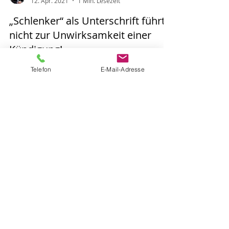
12. Apr. 2021
1 Min. Lesezeit
„Schlenker“ als Unterschrift führt
nicht zur Unwirksamkeit einer
Kündigung!
Dies entschied am 15. März 2021 das LAG
Telefon
E-Mail-Adresse
Rheinland-Pfalz in Mainz. So entschieden die
Mainzer Richter, dass ein „die Identität des...
Roland Kortsik
4. Feb. 2021
1 Min. Lesezeit
Arbeitgeber darf Maskenpflicht
anordnen
Der Arbeitgeber darf anordnen, dass seine
Mitarbeiter während der Arbeitszeit zur
Einhaltung des Infektionsschutzes einen...