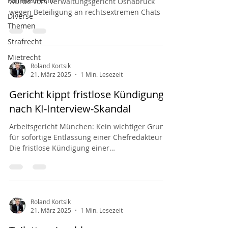
Familienrecht
wurde vom Verwaltungsgericht Osnabrück
wegen Beteiligung an rechtsextremen Chats in
Diverse
das Amt...
Themen
Strafrecht
Mietrecht
Roland Kortsik
21. März 2025
1 Min. Lesezeit
Gericht kippt fristlose Kündigung
nach KI-Interview-Skandal
Arbeitsgericht München: Kein wichtiger Grund
für sofortige Entlassung einer Chefredakteurin
Die fristlose Kündigung einer
Chefredakteurin...
Roland Kortsik
21. März 2025
1 Min. Lesezeit