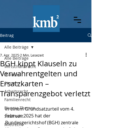
Beitrag
Alle Beiträge
7. Apr. 2025
2 Min. Lesezeit
Alle Beiträge
BGH kippt Klauseln zu
Wirtschaftsrecht
Verwahrentgelten und
IT-Recht
Ersatzkarten –
Steuern
Transparenzgebot verletzt
Arbeitsrecht
Familienrecht
Diverse Themen
In einem Grundsatzurteil vom 4. 
Februar 2025 hat der 
Strafrecht
Bundesgerichtshof (BGH) zentrale 
Mietrecht