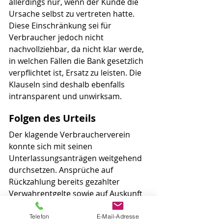
allerdings nur, wenn der Kunde die 
Ursache selbst zu vertreten hatte. 
Diese Einschränkung sei für 
Verbraucher jedoch nicht 
nachvollziehbar, da nicht klar werde, 
in welchen Fällen die Bank gesetzlich 
verpflichtet ist, Ersatz zu leisten. Die 
Klauseln sind deshalb ebenfalls 
intransparent und unwirksam.
Folgen des Urteils
Der klagende Verbraucherverein 
konnte sich mit seinen 
Unterlassungsanträgen weitgehend 
durchsetzen. Ansprüche auf 
Rückzahlung bereits gezahlter 
Verwahrentgelte sowie auf Auskunft 
über betroffene Kunden wies der 
BGH jedoch ab – entsprechende 
Telefon
E-Mail-Adresse