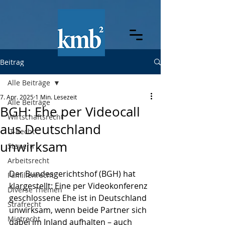
Beitrag
Alle Beiträge
7. Apr. 2025
1 Min. Lesezeit
Alle Beiträge
BGH: Ehe per Videocall
Wirtschaftsrecht
aus Deutschland
IT-Recht
unwirksam
Steuern
Arbeitsrecht
Der Bundesgerichtshof (BGH) hat 
Familienrecht
klargestellt: Eine per Videokonferenz 
Diverse Themen
geschlossene Ehe ist in Deutschland 
Strafrecht
unwirksam, wenn beide Partner sich 
Mietrecht
dabei im Inland aufhalten – auch 