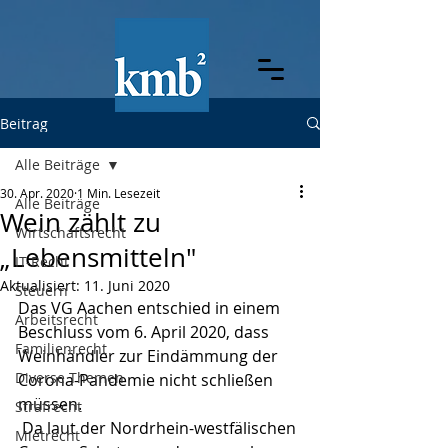
Beitrag
Alle Beiträge
30. Apr. 2020
1 Min. Lesezeit
Alle Beiträge
Wein zählt zu
Wirtschaftsrecht
„Lebensmitteln"
IT-Recht
Aktualisiert:
11. Juni 2020
Steuern
Das VG Aachen entschied in einem 
Arbeitsrecht
Beschluss vom 6. April 2020, dass 
Familienrecht
Weinhändler zur Eindämmung der 
Diverse Themen
Corona-Pandemie nicht schließen 
müssen. 
Strafrecht
 Da laut der Nordrhein-westfälischen 
Mietrecht