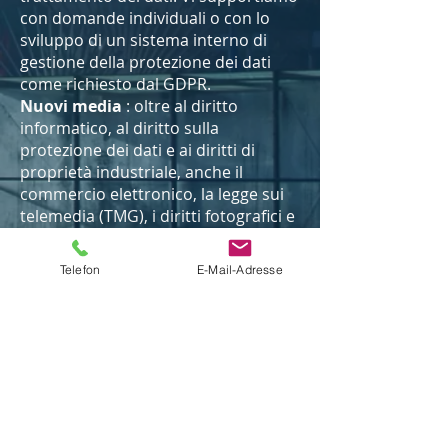
con domande individuali o con lo
sviluppo di un sistema interno di
gestione della protezione dei dati
come richiesto dal GDPR.
Nuovi media
: oltre al diritto
informatico, al diritto sulla
protezione dei dati e ai diritti di
proprietà industriale, anche il
commercio elettronico, la legge sui
telemedia (TMG), i diritti fotografici e
la libertà di espressione potrebbero
avere un ruolo nel vostro caso.
Telefon
E-Mail-Adresse
Diritto della proprietà intellettuale
: qui trattiamo gli argomenti relativi
alla tutela e all'applicazione dei
propri diritti.
Ciò include marchi, domini Internet,
design, diritto d'autore e diritto della
concorrenza (UWG), nonché la difesa
contro rivendicazioni di terzi. Se