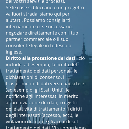
dei vostri servizi e processi.
Se le cose si bloccano o un progetto
va fuori strada, siamo qui per
aiutarti. Possiamo consigliarti
internamente o, se necessario,
negoziare direttamente con il tuo
partner commerciale o il suo
consulente legale in tedesco o
inglese.
Diritto alla protezione dei dati
: ciò
include, ad esempio, la liceità del
trattamento dei dati personali, le
dichiarazioni di consenso, i
trasferimenti di dati verso paesi terzi
(ad esempio, gli Stati Uniti), le
notifiche agli interessati in merito
all'archiviazione dei dati, i registri
delle attività di trattamento, i diritti
degli interessati (accesso, ecc.), le
violazioni dei dati e gli accordi sul
trattamento dei dati. Vi supportiamo